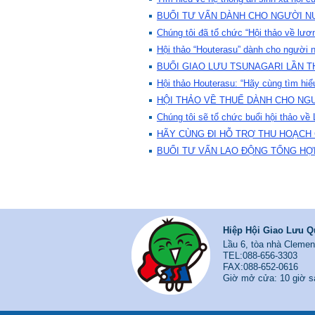
BUỔI TƯ VẤN DÀNH CHO NGƯỜI N
Chúng tôi đã tổ chức “Hội thảo về lư
Hội thảo “Houterasu” dành cho người 
BUỔI GIAO LƯU TSUNAGARI LẦN T
Hội thảo Houterasu: “Hãy cùng tìm hiể
HỘI THẢO VỀ THUẾ DÀNH CHO NG
Chúng tôi sẽ tổ chức buổi hội thảo v
HÃY CÙNG ĐI HỖ TRỢ THU HOẠCH
BUỔI TƯ VẤN LAO ĐỘNG TỔNG HỢ
Hiệp Hội Giao Lưu Q
Lầu 6, tòa nhà Clem
TEL:088-656-3303
FAX:088-652-0616
Giờ mở cửa: 10 giờ sa