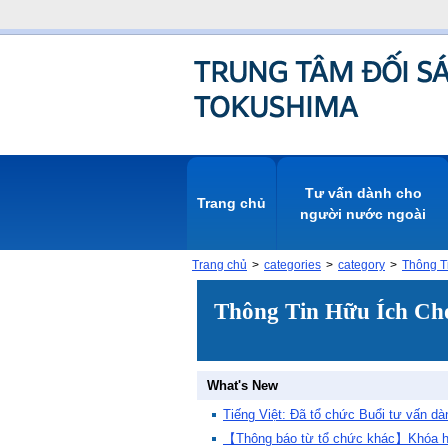
Tư vấn dành cho
Trang chủ
người nước ngoài
Trang chủ
categories
category
Thông Ti
Thông Tin Hữu Ích Ch
Tiếng Việt: Đã tổ chức Buổi tư vấn d
【Thông báo từ tổ chức khác】Khóa học 