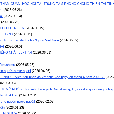
N THAM QUAN, HỌC HỎI TẠI TRUNG TÂM PHÒNG CHỐNG THIÊN TAI TI
ưu
(
2026.06.26
)
ài
(
2026.06.24
)
(
2026.06.23
)
NH CHO TRẺ EM
(
2026.06.15
)
JLPT) N3
(
2026.06.11
)
ng Tương tác dành cho Người Việt Nam
(
2026.06.09
)
ẠI
(
2026.06.01
)
IẾNG NHẬT JLPT N4
(
2026.06.01
)
 Tokushima
(
2026.05.25
)
cho người nước ngoài
(
2026.04.06
)
ÀO!（Việc tiếp nhận đã kết thúc vào ngày 28 tháng 4 năm 2026.）
(
2026
026.03.05
)
MÔ NHỎ（Chỉ dành cho ngành điều dưỡng, IT, xây dựng và nông nghiệ
tại Nhật Bản
(
2026.02.04
)
h cho người nước ngoài!
(
2026.02.02
)
vấn
(
2026.01.23
)
ủa Nhật Bản
(
2026.01.22
)