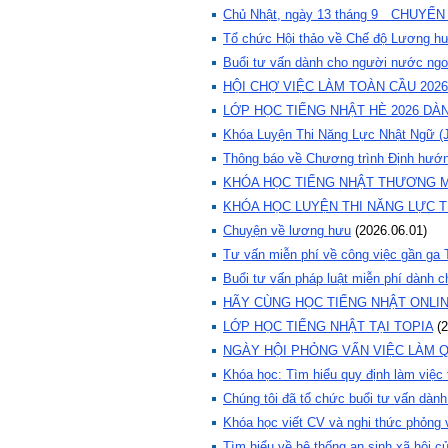
Chủ Nhật, ngày 13 tháng 9 CHUYẾ
Tổ chức Hội thảo về Chế độ Lương h
Buổi tư vấn dành cho người nước ngo
HỘI CHỢ VIỆC LÀM TOÀN CẦU 2026
LỚP HỌC TIẾNG NHẬT HÈ 2026 DÀ
Khóa Luyện Thi Năng Lực Nhật Ngữ (
Thông báo về Chương trình Định hướ
KHÓA HỌC TIẾNG NHẬT THƯƠNG M
KHÓA HỌC LUYỆN THI NĂNG LỰC T
Chuyện về lương hưu
(
2026.06.01
)
Tư vấn miễn phí về công việc gần ga
Buổi tư vấn pháp luật miễn phí dành 
HÃY CÙNG HỌC TIẾNG NHẬT ONLINE N
LỚP HỌC TIẾNG NHẬT TẠI TOPIA
(
2
NGÀY HỘI PHỎNG VẤN VIỆC LÀM QUY 
Khóa học: Tìm hiểu quy định làm việc 
Chúng tôi đã tổ chức buổi tư vấn dàn
Khóa học viết CV và nghi thức phỏng 
Tìm hiểu về hệ thống an sinh xã hội c