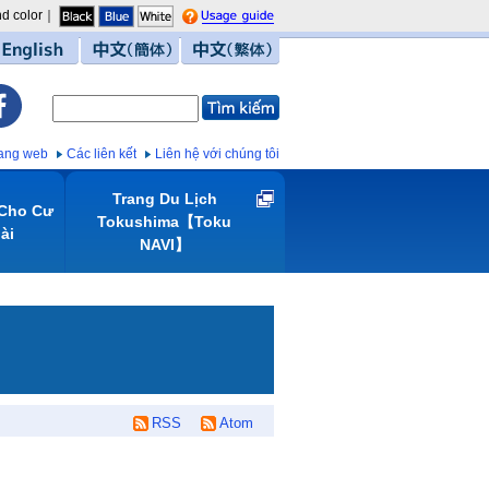
d color｜
guide
English
中文（簡体）
中文（繁体）
trang web
Các liên kết
Liên hệ với chúng tôi
Trang Du Lịch
 Cho Cư
Tokushima【Toku
̀i
NAVI】
RSS
Atom