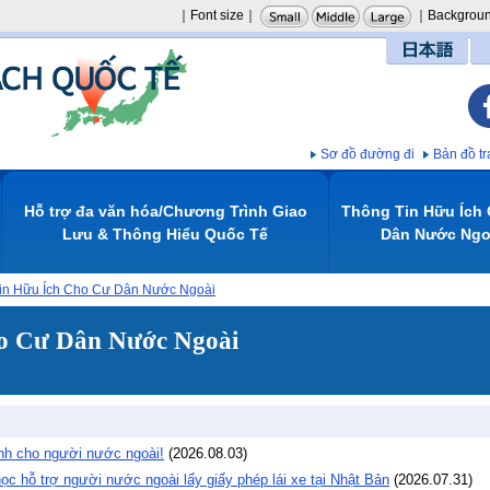
｜Font size｜
｜Backgroun
日本語
Sơ đồ đường đi
Bản đồ 
Hỗ trợ đa văn hóa/Chương Trình Giao
Thông Tin Hữu Ích
Lưu & Thông Hiểu Quốc Tế
Dân Nước Ngoa
n Hữu Ích Cho Cư Dân Nước Ngoài
o Cư Dân Nước Ngoài
ành cho người nước ngoài!
(
2026.08.03
)
hỗ trợ người nước ngoài lấy giấy phép lái xe tại Nhật Bản
(
2026.07.31
)