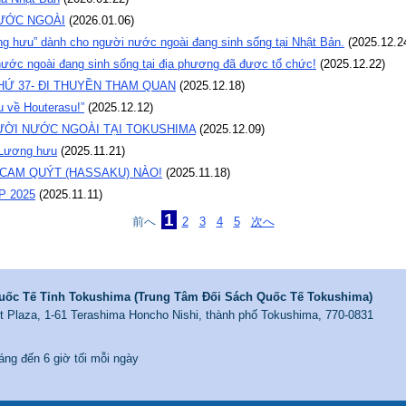
ƯỚC NGOÀI
(
2026.01.06
)
ơng hưu” dành cho người nước ngoài đang sinh sống tại Nhật Bản.
(
2025.12.2
nước ngoài đang sinh sống tại địa phương đã được tổ chức!
(
2025.12.22
)
HỨ 37- ĐI THUYỀN THAM QUAN
(
2025.12.18
)
u về Houterasu!”
(
2025.12.12
)
ƯỜI NƯỚC NGOÀI TẠI TOKUSHIMA
(
2025.12.09
)
ề Lương hưu
(
2025.11.21
)
 CAM QUÝT (HASSAKU) NÀO!
(
2025.11.18
)
P 2025
(
2025.11.11
)
1
前へ
2
3
4
5
次へ
uốc Tế Tỉnh Tokushima (Trung Tâm Đối Sách Quốc Tế Tokushima)
ent Plaza, 1-61 Terashima Honcho Nishi, thành phố Tokushima, 770-0831
́ng đến 6 giờ tối mỗi ngày