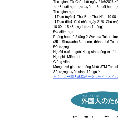
Thời gian: Từ Chủ nhật ngày 21/6/2026 đ
※ 43 buổi học trực tuyến ・3 buổi học trực
Thời gian học:
【Trực tuyến】Thứ Ba・Thứ Năm 19:00
【Trực tiếp】Chủ nhật ngày 21/6, Chủ nhật
10:00～15:45（nghỉ trưa 1 tiếng）
Địa điểm học:
Phòng họp số 2 tầng 2 Workpia Tokushim
(35-1 Showacho 3-chome, thành phố Toku
Đối tượng:
Người nước ngoài đang sinh sống tại tỉn
Học phí: Miễn phí
Giảng viên:
Mạng lưới giao lưu tiếng Nhật JTM Tokus
Số lượng tuyển sinh: 12 người
とくしま外国人就職ポータルサイトとく