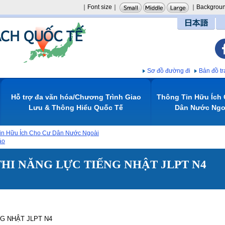
｜Font size｜
｜Backgroun
日本語
Sơ đồ đường đi
Bản đồ 
Hỗ trợ đa văn hóa/Chương Trình Giao
Thông Tin Hữu Ích
Lưu & Thông Hiểu Quốc Tế
Dân Nước Ngoa
n Hữu Ích Cho Cư Dân Nước Ngoài
́o
HI NĂNG LỰC TIẾNG NHẬT JLPT N4
G NHẬT JLPT N4