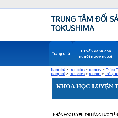
Tư vấn dành cho
Trang chủ
người nước ngoài
Trang chủ
categories
category
Thông Ti
Trang chủ
categories
attribute
Thông ba
KHÓA HỌC LUYỆN T
KHÓA HỌC LUYỆN THI NĂNG LỰC TIẾN