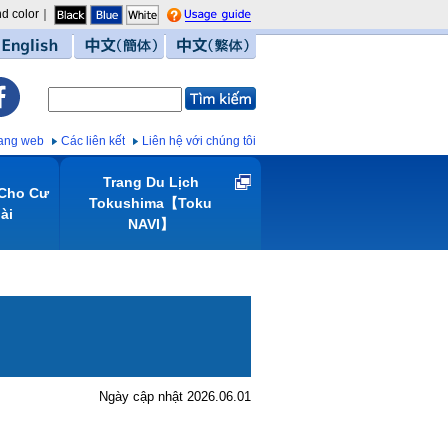
d color｜
guide
English
中文（簡体）
中文（繁体）
trang web
Các liên kết
Liên hệ với chúng tôi
Trang Du Lịch
 Cho Cư
Tokushima【Toku
̀i
NAVI】
Ngày cập nhật 2026.06.01