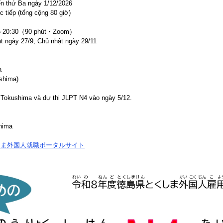
ến thứ Ba ngày 1/12/2026
 tiếp (tổng cộng 80 giờ)
～20:30（90 phút・Zoom）
 ngày 27/9, Chủ nhật ngày 29/11
a
shima)
h Tokushima và dự thi JLPT N4 vào ngày 5/12.
hima
しま外国人就職ポータルサイト