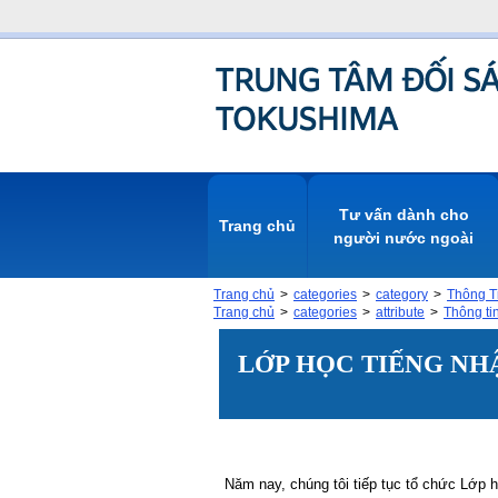
Tư vấn dành cho
Trang chủ
người nước ngoài
Trang chủ
categories
category
Thông Ti
Trang chủ
categories
attribute
Thông tin
LỚP HỌC TIẾNG NH
Năm nay, chúng tôi tiếp tục tổ chức Lớp 