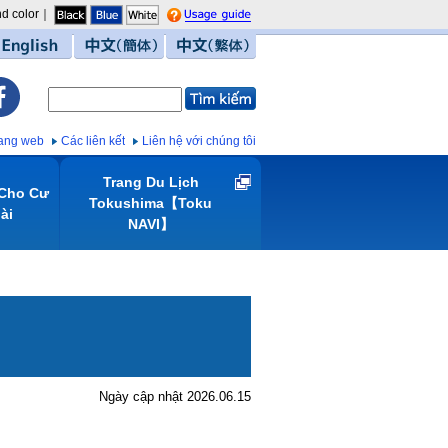
d color｜
guide
English
中文（簡体）
中文（繁体）
trang web
Các liên kết
Liên hệ với chúng tôi
Trang Du Lịch
 Cho Cư
Tokushima【Toku
̀i
NAVI】
Ngày cập nhật 2026.06.15