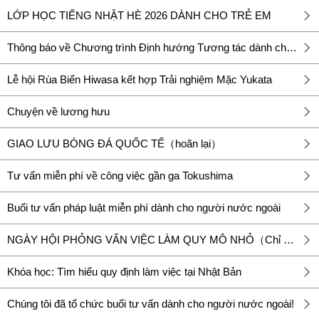
LỚP HỌC TIẾNG NHẬT HÈ 2026 DÀNH CHO TRẺ EM
Thông báo về Chương trình Định hướng Tương tác dành cho Người Việt Nam
Lễ hội Rùa Biển Hiwasa kết hợp Trải nghiệm Mặc Yukata
Chuyện về lương hưu
GIAO LƯU BÓNG ĐÁ QUỐC TẾ（hoãn lại）
Tư vấn miễn phí về công việc gần ga Tokushima
Buổi tư vấn pháp luật miễn phí dành cho người nước ngoài
NGÀY HỘI PHỎNG VẤN VIỆC LÀM QUY MÔ NHỎ（Chỉ dành cho ngành điều dưỡng, IT, xây dựng và nông nghiệp）
Khóa học: Tìm hiểu quy định làm việc tại Nhật Bản
Chúng tôi đã tổ chức buổi tư vấn dành cho người nước ngoài!