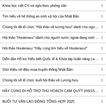
Khóa học viết CV và nghi thức phỏng vấn
Tìm hiểu về hệ thống an sinh xã hội của Nhật Bản
Chúng tôi đã tổ chức “Hội thảo về lương hưu” dành cho người nước ngoài đang sinh sống tại Nhật Bản.
Hội thảo “Houterasu” dành cho người nước ngoài đang sinh sống tại địa phương đã được tổ chức!
Hội thảo Houterasu: “Hãy cùng tìm hiểu về Houterasu!”
Diễn đàn Hỗ trợ Hiểu biết Quốc tế & Khóa tập huấn nâng cao kỹ năng giảng viên về Hiểu biết Quốc tế năm 2025
Giới thiệu về điệu múa truyền thống Nhật Bản
Chúng tôi sẽ tổ chức buổi hội thảo về Lương hưu
HÃY CÙNG ĐI HỖ TRỢ THU HOẠCH CAM QUÝT (HASSAKU) NÀO!
BUỔI TƯ VẤN LAO ĐỘNG TỔNG HỢP 2025