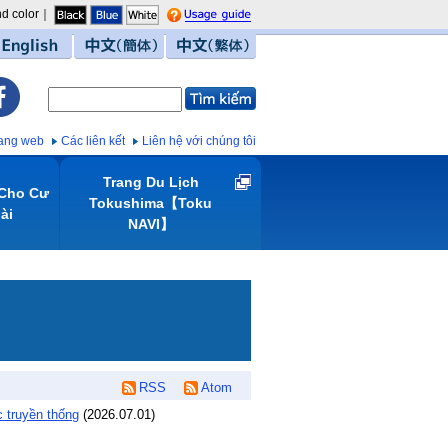
d color｜
guide
English
中文（簡体）
中文（繁体）
trang web
Các liên kết
Liên hệ với chúng tôi
Trang Du Lịch
 Cho Cư
Tokushima【Toku
̀i
NAVI】
RSS
Atom
c truyền thống
(
2026.07.01
)