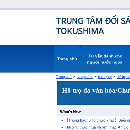
Tư vấn dành cho
Trang chủ
người nước ngoài
Trang chủ
categories
category
Hỗ trợ
Hỗ trợ đa văn hóa/Ch
【Thông báo từ tổ chức khác】Biểu diễn 
Thưởng thức múa và âm nhạc Ấn Độ