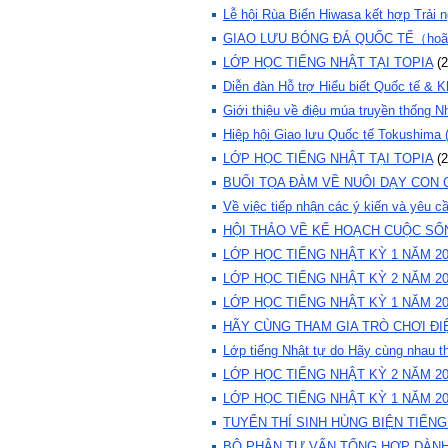
Lễ hội Rùa Biển Hiwasa kết hợp Trải
GIAO LƯU BÓNG ĐÁ QUỐC TẾ（hoãn
LỚP HỌC TIẾNG NHẬT TẠI TOPIA
(
2
Diễn đàn Hỗ trợ Hiểu biết Quốc tế & 
Giới thiệu về điệu múa truyền thống N
Hiệp hội Giao lưu Quốc tế Tokushima (
LỚP HỌC TIẾNG NHẬT TẠI TOPIA
(
2
BUỔI TỌA ĐÀM VỀ NUÔI DẠY CON 
Về việc tiếp nhận các ý kiến và yêu c
HỘI THẢO VỀ KẾ HOẠCH CUỘC S
LỚP HỌC TIẾNG NHẬT KỲ 1 NĂM 2
LỚP HỌC TIẾNG NHẬT KỲ 2 NĂM 2
LỚP HỌC TIẾNG NHẬT KỲ 1 NĂM 2
HÃY CÙNG THAM GIA TRÒ CHƠI ĐIÊ
Lớp tiếng Nhật tự do Hãy cùng nhau t
LỚP HỌC TIẾNG NHẬT KỲ 2 NĂM 2
LỚP HỌC TIẾNG NHẬT KỲ 1 NĂM 2
TUYỂN THÍ SINH HÙNG BIỆN TIẾN
BỘ PHẬN TƯ VẤN TỔNG HỢP DÀ