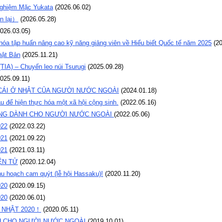
 nghiệm Mặc Yukata
(
2026.06.02
)
 lại）
(
2026.05.28
)
026.03.05
)
Khóa tập huấn nâng cao kỹ năng giảng viên về Hiểu biết Quốc tế năm 2025
(
20
hật Bản
(
2025.11.21
)
TIA) – Chuyến leo núi Tsurugi
(
2025.09.28
)
025.09.11
)
CÁI Ở NHẬT CỦA NGƯỜI NƯỚC NGOÀI
(
2024.01.18
)
ầu để hiện thực hóa một xã hội cộng sinh.
(
2022.05.16
)
ỐNG DÀNH CHO NGƯỜI NƯỚC NGOÀI
(
2022.05.06
)
022
(
2022.03.22
)
021
(
2021.09.22
)
021
(
2021.03.11
)
̣N TỬ
(
2020.12.04
)
hu hoạch cam quýt (lễ hội Hassaku)!
(
2020.11.20
)
020
(
2020.09.15
)
020
(
2020.06.01
)
G NHẬT 2020！
(
2020.05.11
)
NH CHO NGƯỜI NƯỚC NGOÀI
(
2019.10.01
)