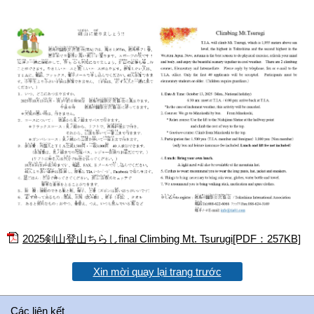
2025剣山登山ちらしfinal Climbing Mt. Tsurugi[PDF：257KB]
Xin mời quay lại trang trước
Các liên kết