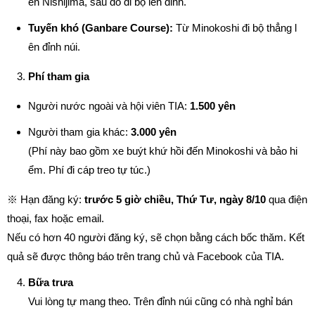
ền Nishijima, sau đó đi bộ lên đỉnh.
Tuyến khó (Ganbare Course):
Từ Minokoshi đi bộ thẳng l
ên đỉnh núi.
Phí tham gia
Người nước ngoài và hội viên TIA:
1.500 yên
Người tham gia khác:
3.000 yên
(Phí này bao gồm xe buýt khứ hồi đến Minokoshi và bảo hi
ểm. Phí đi cáp treo tự túc.)
※ Hạn đăng ký:
trước 5 giờ chiều, Thứ Tư, ngày 8/10
qua điện
thoại, fax hoặc email.
Nếu có hơn 40 người đăng ký, sẽ chọn bằng cách bốc thăm. Kết
quả sẽ được thông báo trên trang chủ và Facebook của TIA.
Bữa trưa
Vui lòng tự mang theo. Trên đỉnh núi cũng có nhà nghỉ bán