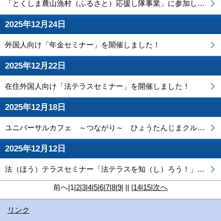
「とくしま農山漁村（ふるさと）応援し隊事業」に参加しました！
2025年12月24日
外国人向け「年金セミナー」を開催しました！
2025年12月22日
在住外国人向け「法テラスセミナー」を開催しました！
2025年12月18日
ユニバーサルカフェ ～つながり～ ひょうたんじまクルーズ
2025年12月12日
法（ほう）テラスセミナー「法テラスを知（し）ろう！」を 開催（かいさい）します
前へ
|
1
|
2
|
3
|
4
|
5
|
6
|
7
|
8
|
9
|
||
|
14
|
15
|
次へ
リンク