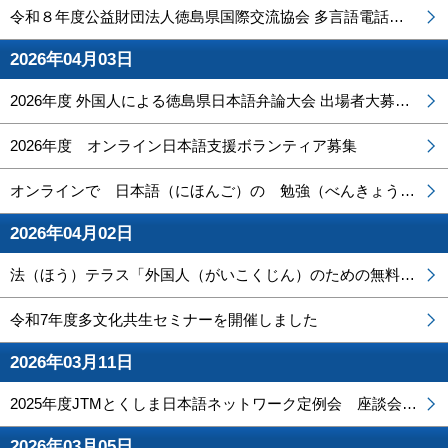
令和８年度公益財団法人徳島県国際交流協会 多言語電話相談（窓口案内）員募集について【締切】令和８年６月１２日(金)午後６時
2026年04月03日
2026年度 外国人による徳島県日本語弁論大会 出場者大募集！
2026年度 オンライン日本語支援ボランティア募集
オンラインで 日本語（にほんご）の 勉強（べんきょう）を しよう！ ※受付（うけつけ）を終了（しゅうりょう）しました。（2026年4月28日）
2026年04月02日
法（ほう）テラス「外国人（がいこくじん）のための無料（むりょう）法律（ほうりつ）相談会（そうだんかい）」
令和7年度多文化共生セミナーを開催しました
2026年03月11日
2025年度JTMとくしま日本語ネットワーク定例会 座談会「外国の人たちと、ともに働く徳島の今とこれからを語ろう！」
2026年03月05日