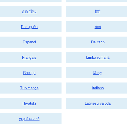
ภาษาไทย
हिंदी
Português
বাংলা
Español
Deutsch
Français
Limba română
Gaeilge
සිංහල
Türkmençe
Italiano
Hrvatski
Latviešu valoda
український