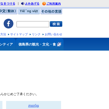
｜
がなをつける
利用案内
みあげる
中文（繁体）
Tiếng việt
その他の言語
ス方法
サイトマップ
リンク
お問い合わせ
ンティア
徳島県の観光・文化・食
あらかじめご了承ください。
ភាសាខ្មែរ