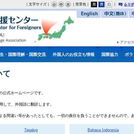
｜文字サイズ｜
｜背景色｜
｜
り
English
中文（簡体）
アクセ
生・国際理解・国際交流
外国人のお役立ち情報
国際協力
ボラ
いて
の公式ホームページです。
を利用して、外国語に翻訳します。
よる間違い等があったとしても、一切の責任を負うことができませんので、
Tagalog
Bahasa Indonesia