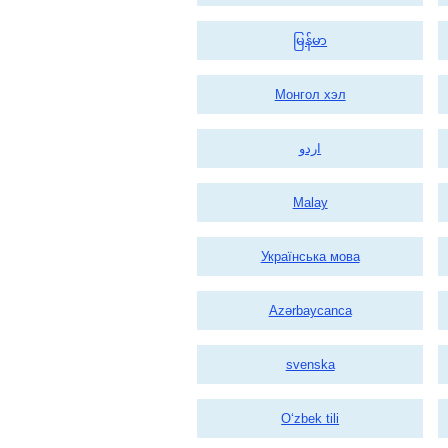
မြန်မာ
Монгол хэл
اردو
Malay
Українська мова
Azərbaycanca
svenska
Oʻzbek tili