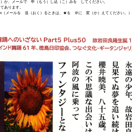
わ）か、メールで 申（もう）し込（こ）みを してください。
いてあります。
gmail.com（メールを 送（おく）るときは、★を ＠に 変（か）えてください。）