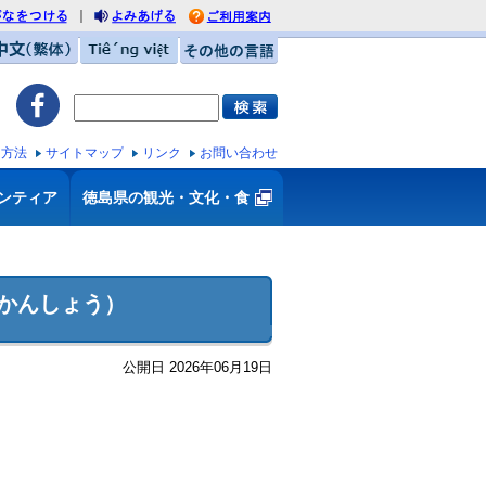
｜
がなをつける
利用案内
みあげる
中文（繁体）
Tiếng việt
その他の言語
ス方法
サイトマップ
リンク
お問い合わせ
ンティア
徳島県の観光・文化・食
かんしょう）
公開日 2026年06月19日