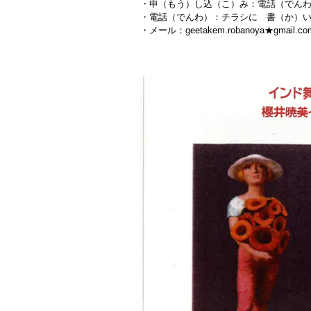
・申（もう）し込（こ）み：電話（でん
・電話（でんわ）：チラシに 書（か）
・メール：geetakem.robanoya★