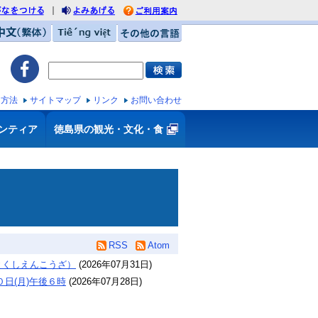
｜
がなをつける
利用案内
みあげる
中文（繁体）
Tiếng việt
その他の言語
ス方法
サイトマップ
リンク
お問い合わせ
ンティア
徳島県の観光・文化・食
RSS
Atom
とくしえんこうざ）
(
2026年07月31日
)
日(月)午後６時
(
2026年07月28日
)