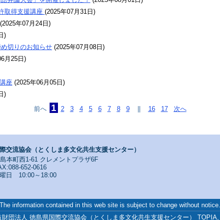
許取得支援講座
(
2025年07月31日
)
(
2025年07月24日
)
日
)
締め切りのお知らせ
(
2025年07月08日
)
06月25日
)
講座
(
2025年06月05日
)
日
)
1
前へ
2
3
4
5
6
7
8
9
||
16
17
次へ
際交流協会（とくしま多文化共生支援センター）
寺島本町西1-61 クレメントプラザ6F
X:088-652-0616
 10:00～18:00
The information contained in this web site is subject to change without notice
3 公益財団法人 徳島県国際交流協会（とくしま多文化共生支援センター） TOPIA, All Ri