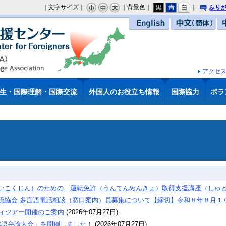
｜文字サイズ｜
｜背景色｜
｜
り
English
中文（簡体）
アクセ
生・国際理解・国際交流
外国人のお役立ち情報
国際協力
ボラ
いこくじん）のための 運転免許（うんてんめんきょ）取得支援講座（しゅ
流協会 多言語電話相談（窓口案内）員募集について【締切】令和８年８月１０
ディツアー開催のご案内
(
2026年07月27日
)
本語弁論大会」を開催しました！
(
2026年07月27日
)