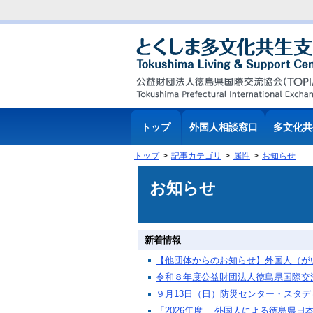
トップ
外国人相談窓口
多文化共
トップ
記事カテゴリ
属性
お知らせ
お知らせ
【他団体からのお知らせ】外国人（が
令和８年度公益財団法人徳島県国際交
９月13日（日）防災センター・スタ
「2026年度 外国人による徳島県日