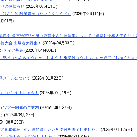
切りのお知らせ
(
2026年07月14日
)
しけん）N3対策講座（たいさくこうざ）
(
2026年06月11日
)
6月01日
)
流協会 多言語電話相談（窓口案内）員募集について【締切】令和８年６月１２
弁論大会 出場者大募集！
(
2026年04月03日
)
ランティア募集
(
2026年04月03日
)
勉強（べんきょう）を しよう！ ※受付（うけつけ）を終了（しゅうりょう）
審メールについて
(
2026年01月22日
)
（こた）えましょう！
(
2025年09月19日
)
ディツアー開催のご案内
(
2025年08月27日
)
た
(
2025年08月27日
)
25年08月25日
)
ィア養成講座 ※定員に達したため受付を修了しました。
(
2025年08月25日
)
本語弁論大会」を開催しました！
(
2025年08月01日
)