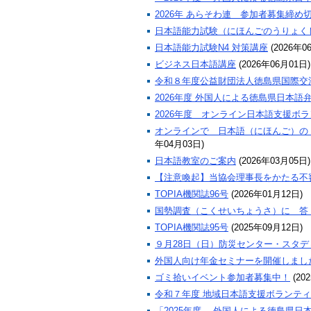
2026年 あらそわ連 参加者募集締め
日本語能力試験（にほんごのうりょく
日本語能力試験N4 対策講座
(
2026年0
ビジネス日本語講座
(
2026年06月01日
)
令和８年度公益財団法人徳島県国際交
2026年度 外国人による徳島県日本語
2026年度 オンライン日本語支援ボ
オンラインで 日本語（にほんご）の 
年04月03日
)
日本語教室のご案内
(
2026年03月05日
)
【注意喚起】当協会理事長をかたる不
TOPIA機関誌96号
(
2026年01月12日
)
国勢調査（こくせいちょうさ）に 答
TOPIA機関誌95号
(
2025年09月12日
)
９月28日（日）防災センター・スタ
外国人向け年金セミナーを開催しまし
ゴミ拾いイベント参加者募集中！
(
20
令和７年度 地域日本語支援ボランテ
「2025年度 外国人による徳島県日