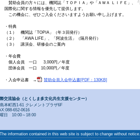
賛助会員の方々には、機関誌「ＴＯＰＩＡ」や「ＡＷＡ ＬＩＦＥ」、「
国際化に関する情報を優先して提供します。
この機会に、ぜひご入会くださいますようお願い申し上げます。
・特典
（１） 機関誌「TOPIA」（年３回発行）
（２） 「AWA LIFE」、「阿波生活」（隔月発行）
（３） 講演会、研修会のご案内
・年会費
個人会員 一口 3,000円／年度
団体会員 一口 10,000円／年度
・入会申込書 →
賛助会員入会申込書[PDF：130KB]
際交流協会（とくしま多文化共生支援センター）
寺島本町西1-61 クレメントプラザ6F
X:088-652-0616
 10:00～18:00
The information contained in this web site is subject to change without notice