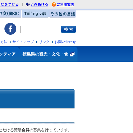
｜
がなをつける
利用案内
みあげる
中文（繁体）
Tiếng việt
その他の言語
ス方法
サイトマップ
リンク
お問い合わせ
ンティア
徳島県の観光・文化・食
ただける賛助会員の募集を行っています。