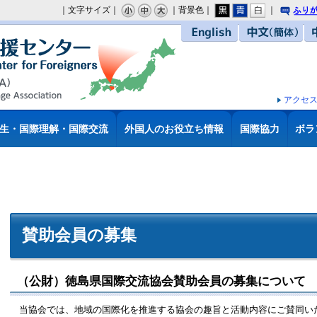
｜文字サイズ｜
｜背景色｜
｜
り
English
中文（簡体）
アクセ
生・国際理解・国際交流
外国人のお役立ち情報
国際協力
ボラ
賛助会員の募集
（公財）徳島県国際交流協会賛助会員の募集について
当協会では、地域の国際化を推進する協会の趣旨と活動内容にご賛同い