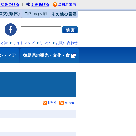
｜
がなをつける
利用案内
みあげる
中文（繁体）
Tiếng việt
その他の言語
ス方法
サイトマップ
リンク
お問い合わせ
ンティア
徳島県の観光・文化・食
RSS
Atom