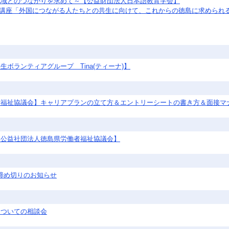
地域とのつながりを求めて～【公益財団法人日本語教育学会】
携公開講座「外国につながる人たちとの共生に向けて、これからの徳島に求めら
ボランティアグループ Tina(ティーナ)】
者福祉協議会】キャリアプランの立て方＆エントリーシートの書き方＆面接マ
、公益社団法人徳島県労働者福祉協議会】
集締め切りのお知らせ
についての相談会