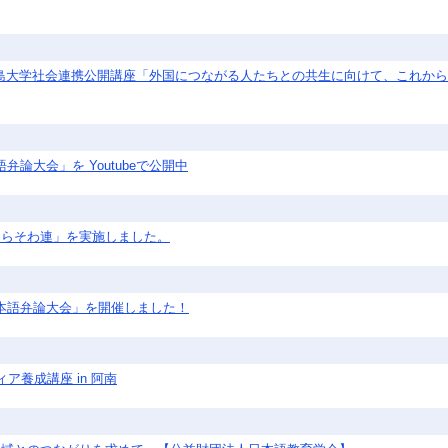
冬 徳島大学社会連携公開講座「外国につながる人たちとの共生に向けて、これ
弁論大会」を Youtubeで公開中
あらそわ連」を実施しました。
日本語弁論大会」を開催しました！
ア養成講座 in 阿南