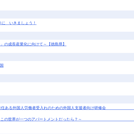
りに いきましょう！
光」の成長産業化に向けて～【徳島県】
四国
ーラム：責任ある外国人労働者受入れのための外国人支援者向け研修
界が一つのアパートメントだったら？～ （ダ