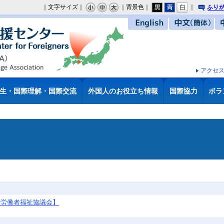
｜文字サイズ｜
｜背景色｜
｜
り
English
中文（簡体）
アクセ
生・国際理解・国際交流
外国人のお役立ち情報
国際協力
ボラ
県労働者福祉協議会】