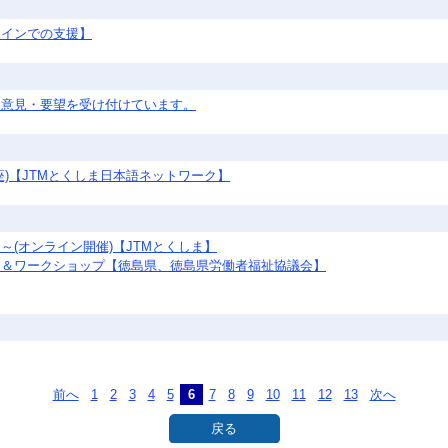
ラインでの支援】
、意見・要望を受け付けています。
)【JTMとくしま日本語ネットワーク】
(オンライン開催)【JTMとくしま】
ー＆ワークショップ【徳島県、徳島県労働者福祉協議会】
前へ
1
2
3
4
5
6
7
8
9
10
11
12
13
次へ
戻る