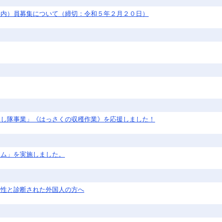
案内）員募集について（締切：令和５年２月２０日）
援し隊事業」《はっさくの収穫作業》を応援しました！
ラム」を実施しました。
陽性と診断された外国人の方へ