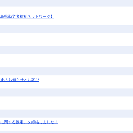
徳島県勤労者福祉ネットワーク】
号）訂正のお知らせとお詫び
アに関する協定」を締結しました！