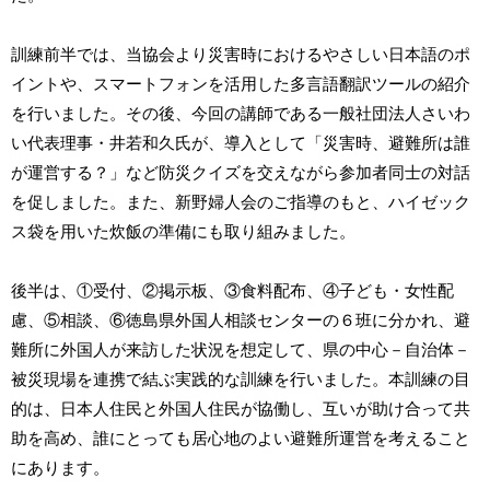
訓練前半では、当協会より災害時におけるやさしい日本語のポ
イントや、スマートフォンを活用した多言語翻訳ツールの紹介
を行いました。その後、今回の講師である一般社団法人さいわ
い代表理事・井若和久氏が、導入として「災害時、避難所は誰
が運営する？」など防災クイズを交えながら参加者同士の対話
を促しました。また、新野婦人会のご指導のもと、ハイゼック
ス袋を用いた炊飯の準備にも取り組みました。
後半は、①受付、②掲示板、③食料配布、④子ども・女性配
慮、⑤相談、⑥徳島県外国人相談センターの６班に分かれ、避
難所に外国人が来訪した状況を想定して、県の中心－自治体－
被災現場を連携で結ぶ実践的な訓練を行いました。本訓練の目
的は、日本人住民と外国人住民が協働し、互いが助け合って共
助を高め、誰にとっても居心地のよい避難所運営を考えること
にあります。