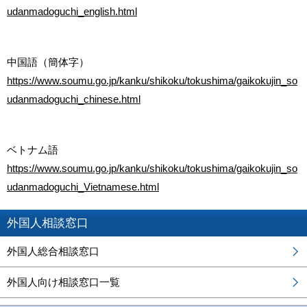
udanmadoguchi_english.html
中国語（簡体字）
https://www.soumu.go.jp/kanku/shikoku/tokushima/gaikokujin_so
udanmadoguchi_chinese.html
ベトナム語
https://www.soumu.go.jp/kanku/shikoku/tokushima/gaikokujin_so
udanmadoguchi_Vietnamese.html
外国人相談窓口
外国人総合相談窓口
外国人向け相談窓口一覧