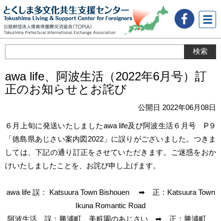
メニ
ュー
awa life、阿波生活（2022年6月号）訂
正のお知らせとお詫び
公開日 2022年06月08日
６月上旬に発送いたしましたawa life及び阿波生活６月号 P９
「徳島県あじさい案内図2022」に誤りがございました。つきま
しては、下記の通り訂正をさせていただきます。ご迷惑をおか
けいたしましたことを、お詫び申し上げます。
awa life 誤： Katsuura Town Bishouen ➡ 正：Katsuura Town
Ikuna Romantic Road
阿波生活 誤：勝浦町 美粧園のあじさい ➡ 正：勝浦町