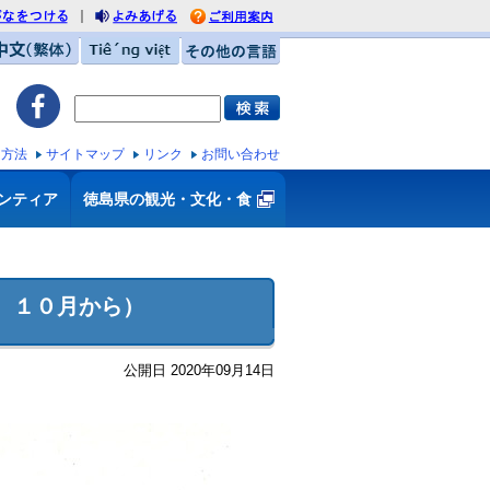
｜
がなをつける
利用案内
みあげる
中文（繁体）
Tiếng việt
その他の言語
ス方法
サイトマップ
リンク
お問い合わせ
ンティア
徳島県の観光・文化・食
つ １０月から）
公開日 2020年09月14日