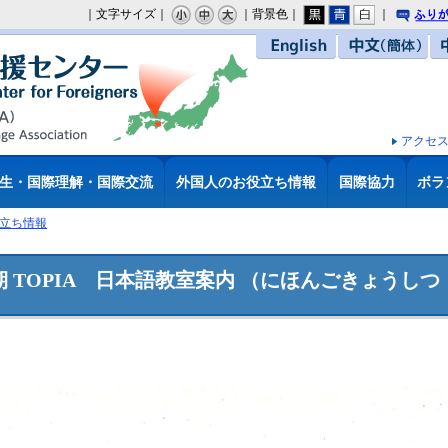
｜文字サイズ｜
｜背景色｜
｜
り
English
中文（簡体）
アクセ
生・国際理解・国際交流
外国人のお役立ち情報
国際協力
ボラ
立ち情報
後期 TOPIA 日本語教室案内 （にほんごきょうし