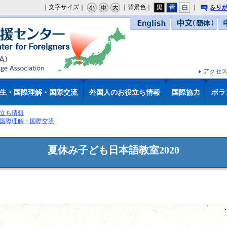
｜文字サイズ｜
｜背景色｜
｜
り
English
中文（簡体）
アクセ
生・国際理解・国際交流
外国人のお役立ち情報
国際協力
ボラ
立ち情報
国際理解・国際交流
夏休み子ども日本語教室2020