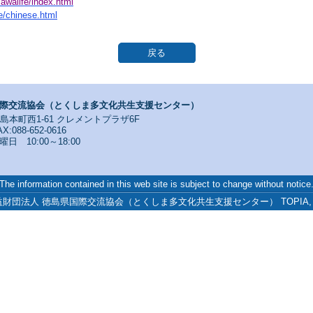
/awalife/index.html
fe/chinese.html
戻る
際交流協会（とくしま多文化共生支援センター）
寺島本町西1-61 クレメントプラザ6F
X:088-652-0616
 10:00～18:00
The information contained in this web site is subject to change without notice
3 公益財団法人 徳島県国際交流協会（とくしま多文化共生支援センター） TOPIA, All Ri