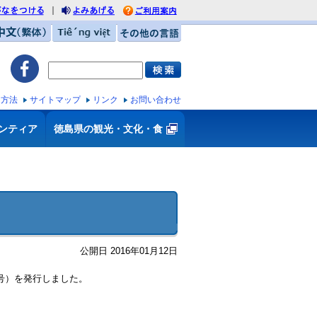
｜
がなをつける
利用案内
みあげる
中文（繁体）
Tiếng việt
その他の言語
ス方法
サイトマップ
リンク
お問い合わせ
ンティア
徳島県の観光・文化・食
公開日 2016年01月12日
月号）を発行しました。