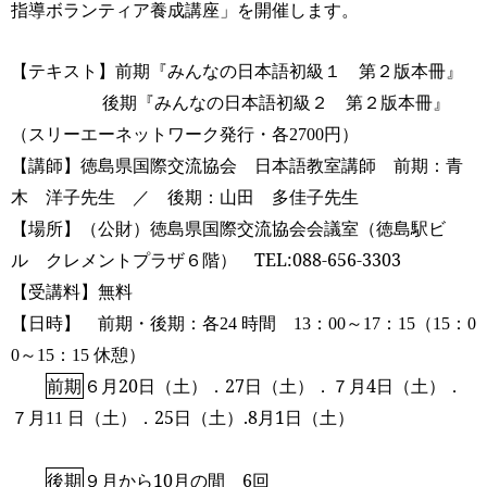
指導ボランティア養成講座」を開催します。
【テキスト】前期『みんなの日本語初級１
第２版
本冊』
後期『みんなの日本語初級２
第２版
本冊』
（スリーエーネットワーク発行・各
円）
2700
【講師】徳島県国際交流協会 日本語教室講師 前期：青
木 洋子先生 ／ 後期：山田 多佳子先生
【場所】（公財）徳島県国際交流協会会議室（徳島駅ビ
ル クレメントプラザ６階） TEL:088-656-3303
【受講料】無料
【日時】 前期・後期：各
時間
：
～
：
（
：
24
13
00
17
15
15
0
～
：
休憩）
0
15
15
前期
６月20
日（土）．27
日（土）．
７月4
日（土）．
７月
日（土）．25
日（土）.8月1日（土）
11
後期
９月から10月の間 6回