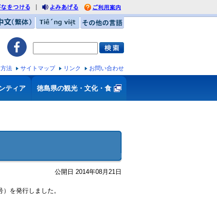
｜
がなをつける
利用案内
みあげる
中文（繁体）
Tiếng việt
その他の言語
ス方法
サイトマップ
リンク
お問い合わせ
ンティア
徳島県の観光・文化・食
公開日 2014年08月21日
月号）を発行しました。