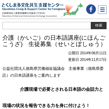
メニ
ュー
介護（かいご）の日本語講座(にほんご
こうざ) 生徒募集（せいとぼしゅう）
公開日 2014年08月11日
更新日 2014年11月17日
公益社団法人徳島県労働福祉協議会 主催事業（徳島県委
託）の日本語講座をご案内します
介
護
現
場
で
必
要
とされる
日
本
語
の
会
話
力
と
現
場
の
状
況
を
報
告
できる
力
を
身
に
付
けよう！