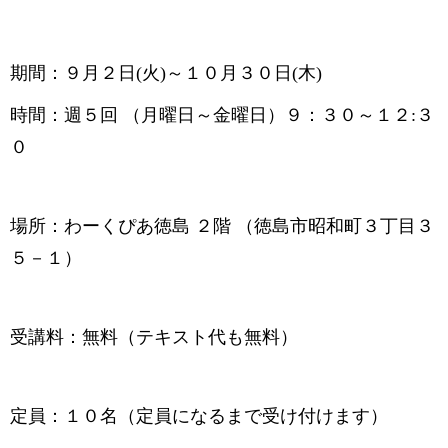
期間：９月２日
(
火
)
～１０月３０日
(木
)
時間：週５回
（月曜日～金曜日）９：３０～１２
:３
０
場所：わーくぴあ徳島 ２階 （
徳島市昭和町３丁目
３
５－１
）
受講料：無料（テキスト代も無料）
定員：
１０
名（定員になるまで受け付けます）