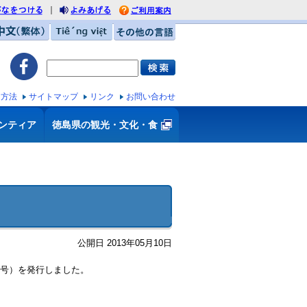
｜
がなをつける
利用案内
みあげる
中文（繁体）
Tiếng việt
その他の言語
ス方法
サイトマップ
リンク
お問い合わせ
ンティア
徳島県の観光・文化・食
公開日 2013年05月10日
月号）を発行しました。