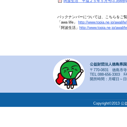
阿波生活 平成２５年５月号(3.35MByt
バックナンバーについては、こちらをご
「awa life」
http://www.topia.ne.jp/awalife
「阿波生活」
http://www.topia.ne.jp/awalif
公益財団法人徳島県国
〒770-0831 徳島市
TEL:088-656-3303 FA
開所時間：月曜日～日曜日
Copyright©201