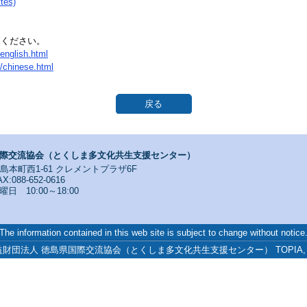
es)
覧ください。
/english.html
e/chinese.html
戻る
際交流協会（とくしま多文化共生支援センター）
寺島本町西1-61 クレメントプラザ6F
X:088-652-0616
 10:00～18:00
The information contained in this web site is subject to change without notice
3 公益財団法人 徳島県国際交流協会（とくしま多文化共生支援センター） TOPIA, All Ri