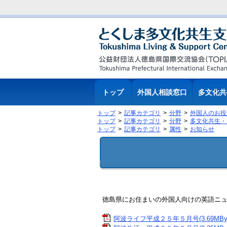
トップ
外国人相談窓口
多文化共
トップ
記事カテゴリ
分野
外国人のお役
トップ
記事カテゴリ
分野
多文化共生・
トップ
記事カテゴリ
属性
お知らせ
徳島県にお住まいの外国人向けの英語ニュー
阿波ライフ平成２５年５月号(3.69MByt