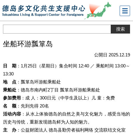
メニ
ュー
坐船环游瓢箪岛
公開日 2025.12.19
日 期
：1月25日（星期日）集合时间 12:40 ／ 乘船时间 13:00～
13:30
地 点
：瓢箪岛环游船乘船处
乘船处
：德岛市南内町2丁目 瓢箪岛环游船乘船处
参加费用
：成 人：300日元（中学生及以上）儿 童：免费
名 额
：先到先得 20名
活动内容
：从水上体验德岛的自然之美与文化魅力，感受当地的
历史与传统，重新发现德岛鲜为人知的魅力。
主 办
：公益财团法人 德岛县勤劳者福利网络 交流联结文化室