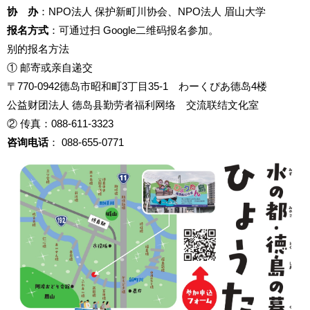
协 办
：NPO法人 保护新町川协会、NPO法人 眉山大学
报名方式
：可通过扫 Google二维码报名参加。
别的报名方法
① 邮寄或亲自递交
〒770-0942德岛市昭和町3丁目35-1 わーくぴあ德岛4楼
公益财团法人 德岛县勤劳者福利网络 交流联结文化室
② 传真：088-611-3323
咨询电话
： 088-655-0771