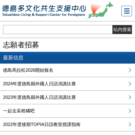
メニ
ュー
志願者招募
最新信息
德島馬拉松2026開始報名
2024年度德島縣外國人日語演講比賽
2023年度德島縣外國人日語演講比賽
一起去采柑橘吧
2022年度後期TOPIA日語教室授課指南