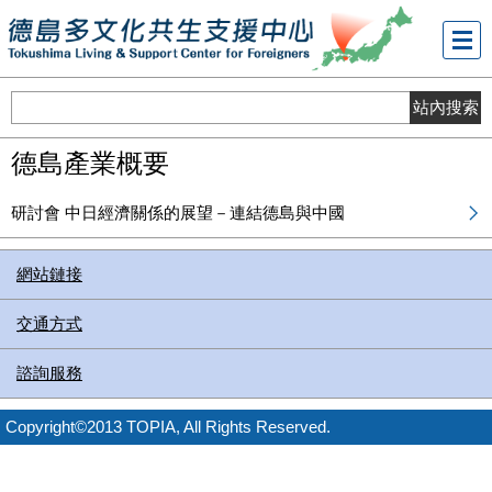
メニ
ュー
德島產業概要
研討會 中日經濟關係的展望－連結德島與中國
網站鏈接
交通方式
諮詢服務
Copyright©2013 TOPIA, All Rights Reserved.