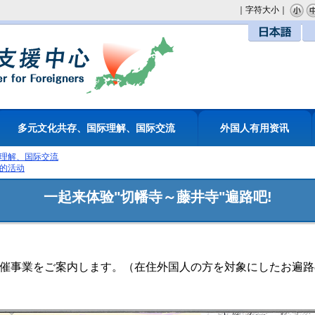
｜字符大小｜
日本語
多元文化共存、国际理解、国际交流
外国人有用资讯
理解、国际交流
的活动
一起来体验"切幡寺～藤井寺"遍路吧!
主催事業をご案内します。（在住外国人の方を対象にしたお遍