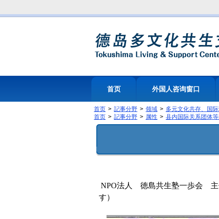
首页
外国人咨询窗口
首页
記事分野
领域
多元文化共存、国际
首页
記事分野
属性
县内国际关系团体等
NPO法人 徳島共生塾一歩会 
す）